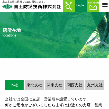
土と水と緑の技術で社会に貢献します。
店所在地
locations
本社
東北支社
関東支社
関西支社
九州支社
当社では全国に支店・営業所を設置しています。
何かご用命がございましたらまずはお近くの支店・営業