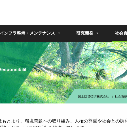
インフラ整備・メンテナンス
研究開発
社会
Responsibilit
国土防災技術株式会社
/
社会貢
はもとより、環境問題への取り組み、人権の尊重や社会との調